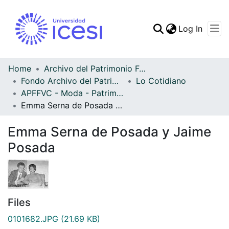
(curren
Log In
Communities & Collec
All of DSpace
Home
Archivo del Patrimonio Fotográfico y Fílmico del Valle del Cauca
Fondo Archivo del Patrimonio Fotográfico y Fílmico del Valle del Cauca
Lo Cotidiano
Statistics
APFFVC - Moda - Patrimonial
Emma Serna de Posada y Jaime Posada
Emma Serna de Posada y Jaime
Posada
Files
0101682.JPG
(21.69 KB)