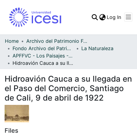
(curren
Log In
Communities & Collec
All of DSpace
Home
Archivo del Patrimonio Fotográfico y Fílmico del Valle del Cauca
Fondo Archivo del Patrimonio Fotográfico y Fílmico del Valle del Cauca
La Naturaleza
Statistics
APFFVC - Los Paisajes - Patrimonial
Hidroavión Cauca a su llegada en el Paso del Comercio, Santiago de Cali, 9 de abril de 1922
Hidroavión Cauca a su llegada en
el Paso del Comercio, Santiago
de Cali, 9 de abril de 1922
Files