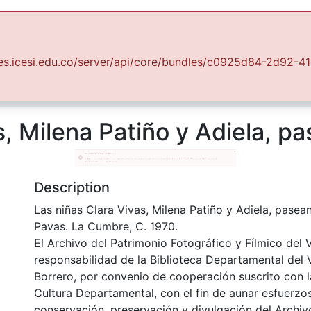
Communities & Collections
All of DSpace
Statist
Fondo Archivo del Patrimonio Fotográfico y Fílmico del Valle del Cauca
Lo Cotidiano
, Milena Patiño y Adiela, pa
Description
Las niñas Clara Vivas, Milena Patiño y Adiela, pasean
Pavas. La Cumbre, C. 1970.
El Archivo del Patrimonio Fotográfico y Fílmico del 
responsabilidad de la Biblioteca Departamental del 
Borrero, por convenio de cooperación suscrito con l
Cultura Departamental, con el fin de aunar esfuerzo
conservación, preservación y divulgación del Archivo