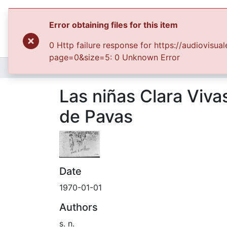
Home
Archivo del Patrimonio Fotográfico y Fílmico del Valle del Cauca
Las niñas Clara Vivas
de Pavas
Date
1970-01-01
Authors
s. n.