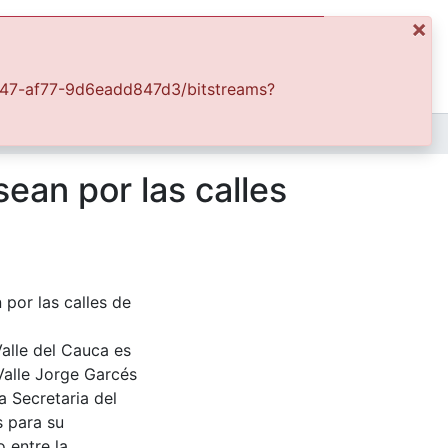
ics
Log In
APFFVC - Costumbres - Patrimonial
Las niñas Clara Vivas, Milena Patiño y Adiela, pasean por las calles de Pavas
sean por las calles
 por las calles de
Valle del Cauca es
Valle Jorge Garcés
a Secretaria del
s para su
 entre la