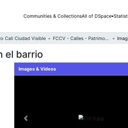
Communities & Collections
All of DSpace
Statist
o Cali Ciudad Visible
FCCV - Calles - Patrimonial
 el barrio
Images & Videos
Slide 1 of 1
Previous