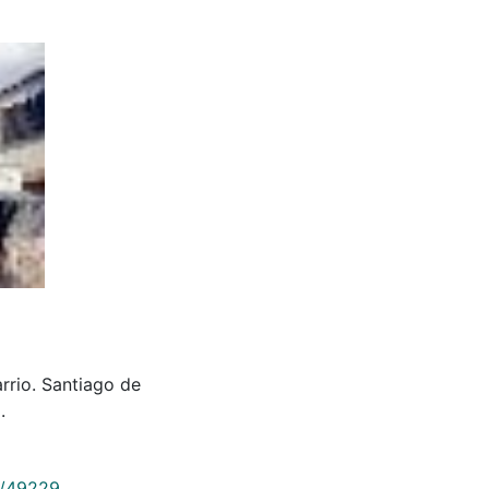
arrio. Santiago de
.
9/49229