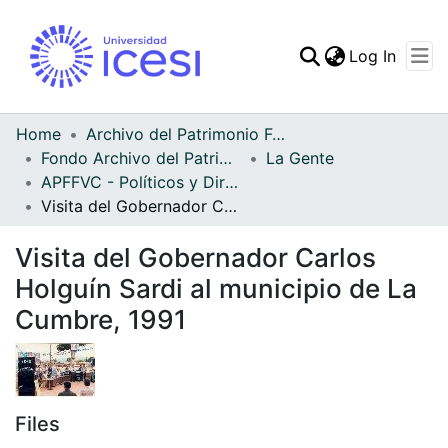
(curren
Log In
Communities & Collec
All of DSpace
Home
Archivo del Patrimonio Fotográfico y Fílmico del Valle del Cauca
Fondo Archivo del Patrimonio Fotográfico y Fílmico del Valle del Cauca
La Gente
Statistics
APFFVC - Políticos y Dirigentes - Patrimonial
Visita del Gobernador Carlos Holguín Sardi al municipio de La Cumbre, 1991
Visita del Gobernador Carlos
Holguín Sardi al municipio de La
Cumbre, 1991
Files