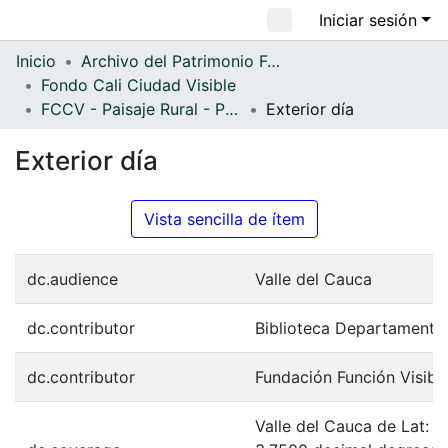
Iniciar sesión
Comunidades
Inicio
Archivo del Patrimonio Fotográfico y Fílmico del Valle del Cauca
Fondo Cali Ciudad Visible
Todo DSpace
FCCV - Paisaje Rural - Patrimonial
Exterior día
Estadísticas
Exterior día
Vista sencilla de ítem
dc.audience
Valle del Cauca
dc.contributor
Biblioteca Departamenta
dc.contributor
Fundación Función Visibl
Valle del Cauca de Lat: 