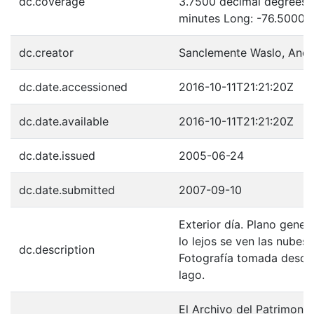
dc.coverage
3.7500 decimal degrees 
minutes Long: -76.5000 
dc.creator
Sanclemente Waslo, Andr
dc.date.accessioned
2016-10-11T21:21:20Z
dc.date.available
2016-10-11T21:21:20Z
dc.date.issued
2005-06-24
dc.date.submitted
2007-09-10
Exterior día. Plano gener
lo lejos se ven las nubes
dc.description
Fotografía tomada desde u
lago.
El Archivo del Patrimonio