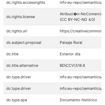
dc.rights.accessrights
info:eu-repo/semantics/
Atribuci�n-NoComercial-S
dc.rights.license
(CC BY-NC-ND 4.0)
dc.rights.uri
https://creativecommons.
dc.subject.proposal
Paisaje Rural
dc.title
Exterior día
dc.title.alternative
BD\CCV\518.8
dc.type.driver
info:eu-repo/semantics/o
dc.type.driver
info:eu-repo/semantics/o
dc.type.spa
Documento histórico