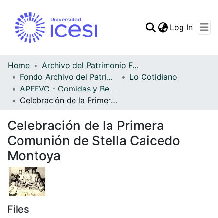
(curren
Log In
Communities & Collec
All of DSpace
Home
Archivo del Patrimonio Fotográfico y Fílmico del Valle del Cauca
Fondo Archivo del Patrimonio Fotográfico y Fílmico del Valle del Cauca
Lo Cotidiano
Statistics
APFFVC - Comidas y Bebidas - Patrimonial
Celebración de la Primera Comunión de Stella Caicedo Montoya
Celebración de la Primera
Comunión de Stella Caicedo
Montoya
Files