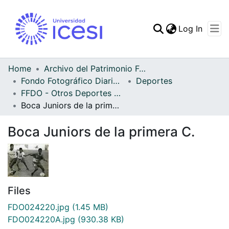
(curren
Log In
Communities & Collec
All of DSpace
Home
Archivo del Patrimonio Fotográfico y Fílmico del Valle del Cauca
Fondo Fotográfico Diario Occidente
Deportes
Statistics
FFDO - Otros Deportes - Patrimonial
Boca Juniors de la primera C.
Boca Juniors de la primera C.
Files
FDO024220.jpg
(1.45 MB)
FDO024220A.jpg
(930.38 KB)