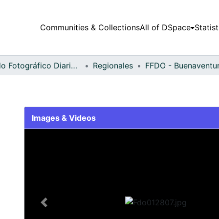
Communities & Collections
All of DSpace
Statist
Fondo Fotográfico Diario Occidente
Regionales
Images & Videos
Slide 1 of 1
Previous