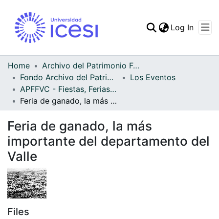
(curren
Log In
Communities & Collec
All of DSpace
Home
Archivo del Patrimonio Fotográfico y Fílmico del Valle del Cauca
Fondo Archivo del Patrimonio Fotográfico y Fílmico del Valle del Cauca
Los Eventos
Statistics
APFFVC - Fiestas, Ferias y Carnavales - Patrimonial
Feria de ganado, la más importante del departamento del Valle
Feria de ganado, la más
importante del departamento del
Valle
Files