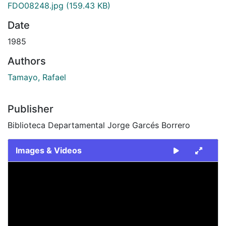
FDO08248.jpg
(159.43 KB)
Date
1985
Authors
Tamayo, Rafael
Publisher
Biblioteca Departamental Jorge Garcés Borrero
Images & Videos
Slide 1 of 1