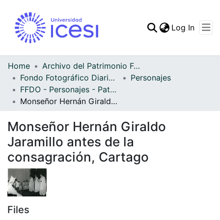
(curren
Log In
Communities & Collec
All of DSpace
Home
Archivo del Patrimonio Fotográfico y Fílmico del Valle del Cauca
Fondo Fotográfico Diario Occidente
Personajes
Statistics
FFDO - Personajes - Patrimonial
Monseñor Hernán Giraldo Jaramillo antes de la consagración, Cartago
Monseñor Hernán Giraldo
Jaramillo antes de la
consagración, Cartago
Files