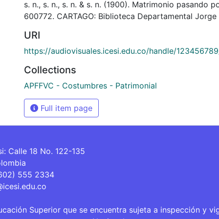
s. n., s. n., s. n. & s. n. (1900). Matrimonio pasando po
600772. CARTAGO: Biblioteca Departamental Jorge 
URI
https://audiovisuales.icesi.edu.co/handle/12345678
Collections
APFFVC - Costumbres - Patrimonial
Full item page
si: Calle 18 No. 122-135
olombia
(602) 555 2334
@icesi.edu.co
ucación Superior que se encuentra sujeta a inspección y vi