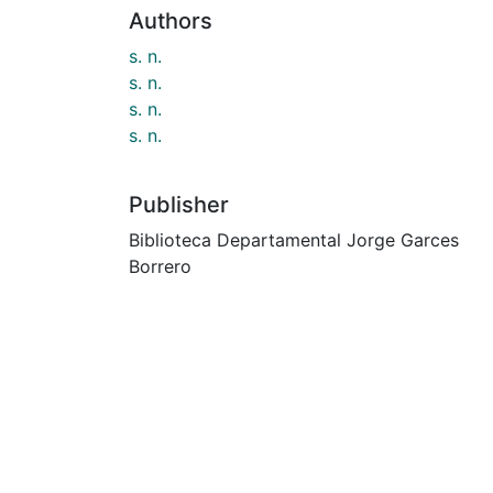
Authors
s. n.
s. n.
s. n.
s. n.
Publisher
Biblioteca Departamental Jorge Garces
Borrero