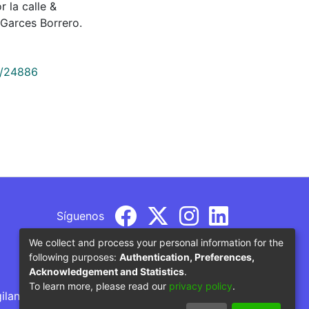
r la calle &
Garces Borrero.
9/24886
Síguenos
We collect and process your personal information for the
following purposes:
Authentication, Preferences,
Acknowledgement and Statistics
.
To learn more, please read our
privacy policy
.
gilancia por parte del Ministerio de Educación