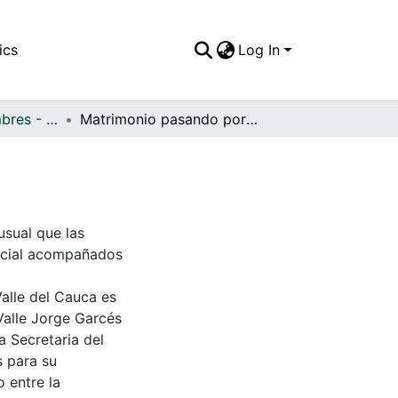
ics
Log In
APFFVC - Costumbres - Patrimonial
Matrimonio pasando por la calle
usual que las
upcial acompañados
Valle del Cauca es
Valle Jorge Garcés
a Secretaria del
s para su
 entre la