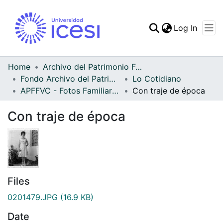
(curren
Log In
Communities & Collec
All of DSpace
Home
Archivo del Patrimonio Fotográfico y Fílmico del Valle del Cauca
Fondo Archivo del Patrimonio Fotográfico y Fílmico del Valle del Cauca
Lo Cotidiano
Statistics
APFFVC - Fotos Familiares - Patrimonial
Con traje de época
Con traje de época
Files
0201479.JPG
(16.9 KB)
Date