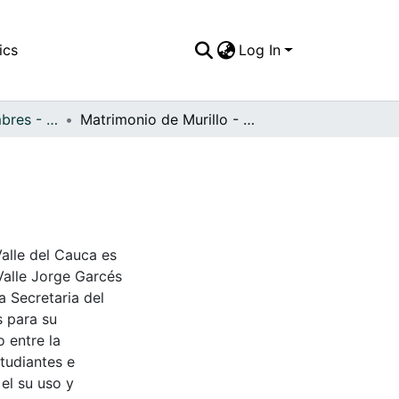
ics
Log In
APFFVC - Costumbres - Patrimonial
Matrimonio de Murillo - Sánchez, 1968
Valle del Cauca es
Valle Jorge Garcés
a Secretaria del
s para su
 entre la
tudiantes e
 el su uso y