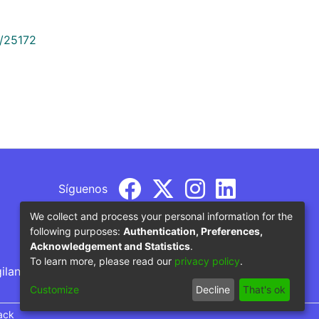
9/25172
Síguenos
We collect and process your personal information for the
following purposes:
Authentication, Preferences,
Acknowledgement and Statistics
.
To learn more, please read our
privacy policy
.
gilancia por parte del Ministerio de Educación
Customize
Decline
That's ok
ack