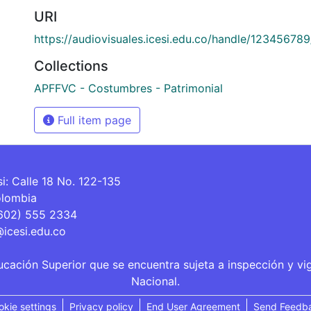
URI
https://audiovisuales.icesi.edu.co/handle/12345678
Collections
APFFVC - Costumbres - Patrimonial
Full item page
si: Calle 18 No. 122-135
olombia
(602) 555 2334
@icesi.edu.co
ucación Superior que se encuentra sujeta a inspección y vi
Nacional.
okie settings
Privacy policy
End User Agreement
Send Feedb