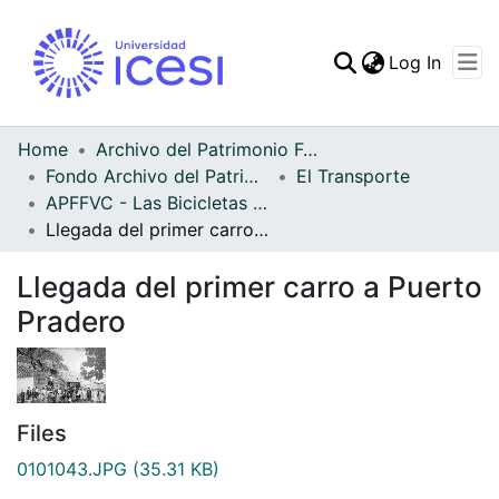
(curren
Log In
Communities & Collec
All of DSpace
Home
Archivo del Patrimonio Fotográfico y Fílmico del Valle del Cauca
Fondo Archivo del Patrimonio Fotográfico y Fílmico del Valle del Cauca
El Transporte
Statistics
APFFVC - Las Bicicletas y Ca - Patrimonial
Llegada del primer carro a Puerto Pradero
Llegada del primer carro a Puerto
Pradero
Files
0101043.JPG
(35.31 KB)