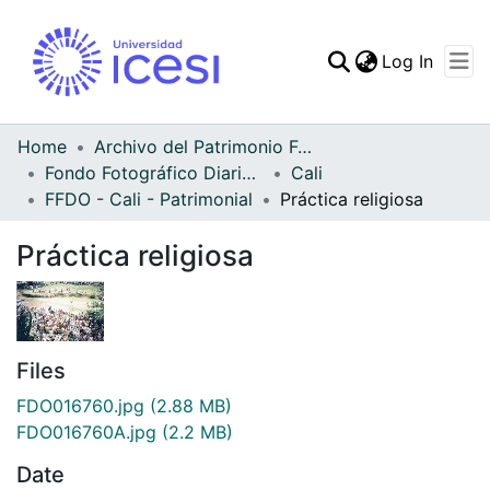
(curren
Log In
Communities & Collec
All of DSpace
Home
Archivo del Patrimonio Fotográfico y Fílmico del Valle del Cauca
Fondo Fotográfico Diario Occidente
Cali
Statistics
FFDO - Cali - Patrimonial
Práctica religiosa
Práctica religiosa
Files
FDO016760.jpg
(2.88 MB)
FDO016760A.jpg
(2.2 MB)
Date