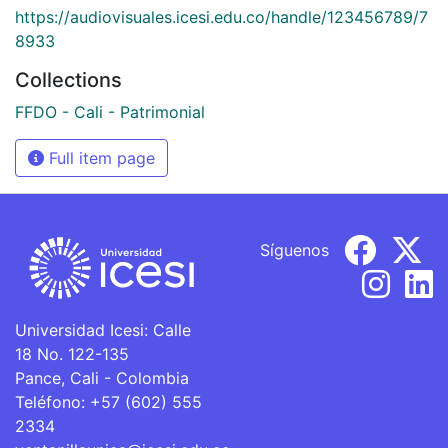
https://audiovisuales.icesi.edu.co/handle/123456789/7
8933
Collections
FFDO - Cali - Patrimonial
Full item page
Síguenos
Universidad Icesi: Calle
18 No. 122-135
Pance, Cali - Colombia
Teléfono: +57 (602) 555
2334