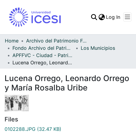
(curren
Log In
Communities & Collec
All of DSpace
Home
Archivo del Patrimonio Fotográfico y Fílmico del Valle del Cauca
Fondo Archivo del Patrimonio Fotográfico y Fílmico del Valle del Cauca
Los Municipios
Statistics
APFFVC - Ciudad - Patrimonial
Lucena Orrego, Leonardo Orrego y María Rosalba Uribe
Lucena Orrego, Leonardo Orrego
y María Rosalba Uribe
Files
0102288.JPG
(32.47 KB)