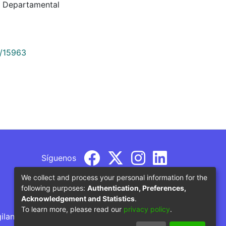
ca Departamental
9/15963
Síguenos
We collect and process your personal information for the
following purposes:
Authentication, Preferences,
Acknowledgement and Statistics
.
To learn more, please read our
privacy policy
.
gilancia por parte del Ministerio de Educación