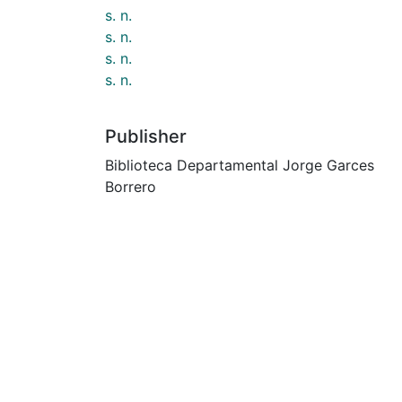
s. n.
s. n.
s. n.
s. n.
Publisher
Biblioteca Departamental Jorge Garces
Borrero