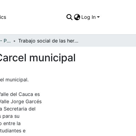
ics
Log In
APFFVC - Personajes - Patrimonial
Trabajo social de las hermanas marianitas en la Carcel municipal
Carcel municipal
el municipal.
Valle del Cauca es
Valle Jorge Garcés
a Secretaria del
s para su
 entre la
tudiantes e