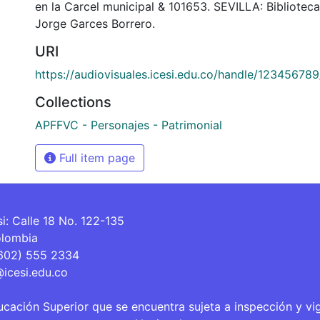
en la Carcel municipal & 101653. SEVILLA: Bibliote
Jorge Garces Borrero.
URI
https://audiovisuales.icesi.edu.co/handle/12345678
Collections
APFFVC - Personajes - Patrimonial
Full item page
si: Calle 18 No. 122-135
olombia
(602) 555 2334
@icesi.edu.co
ucación Superior que se encuentra sujeta a inspección y vi