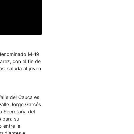
todenominado M-19
arez, con el fin de
os, saluda al joven
Valle del Cauca es
Valle Jorge Garcés
a Secretaria del
s para su
 entre la
tudiantes e