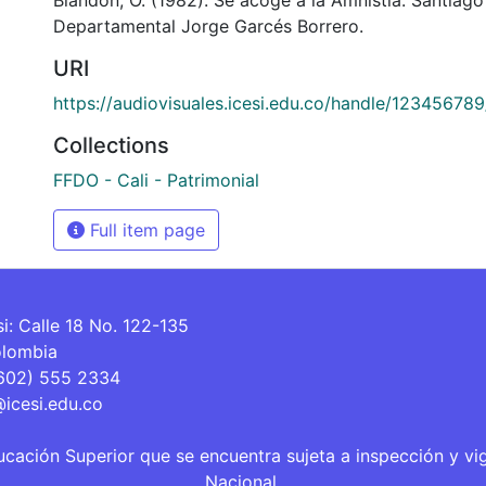
Departamental Jorge Garcés Borrero.
URI
https://audiovisuales.icesi.edu.co/handle/12345678
Collections
FFDO - Cali - Patrimonial
Full item page
si: Calle 18 No. 122-135
olombia
(602) 555 2334
@icesi.edu.co
ucación Superior que se encuentra sujeta a inspección y vi
Nacional.