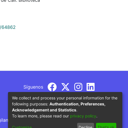
9/64862
Síguenos
We collect and process your personal information for the
following purposes:
Authentication, Preferences,
Acknowledgement and Statistics
.
To learn more, please read our
privacy policy
.
gilancia por parte del Ministerio de Educación
Customize
Decline
That's ok