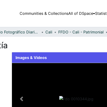
Communities & Collections
All of DSpace
Statist
Fondo Fotográfico Diario Occidente
Cali
FFDO - Cali - Patrimonial
ía
Images & Videos
Slide 1 of 1
Previous