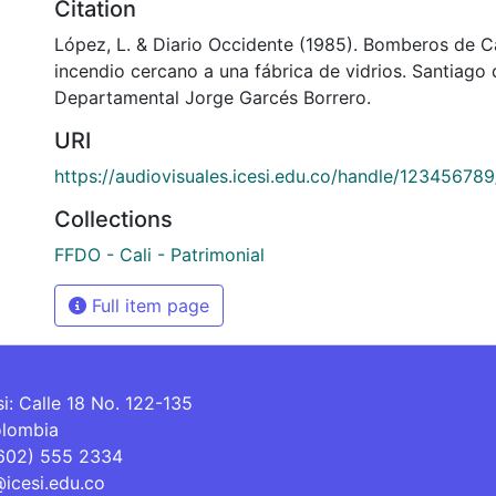
Citation
López, L. & Diario Occidente (1985). Bomberos de Ca
incendio cercano a una fábrica de vidrios. Santiago d
Departamental Jorge Garcés Borrero.
URI
https://audiovisuales.icesi.edu.co/handle/12345678
Collections
FFDO - Cali - Patrimonial
Full item page
si: Calle 18 No. 122-135
olombia
(602) 555 2334
@icesi.edu.co