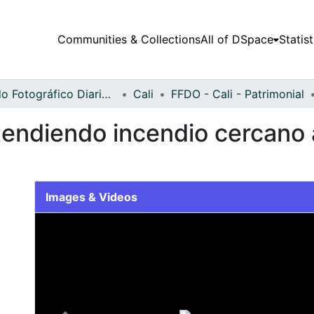
Communities & Collections
All of DSpace
Statist
Fondo Fotográfico Diario Occidente
Cali
FFDO - Cali - Patrimonial
tendiendo incendio cercano 
Images & Videos
Slide 1 of 1