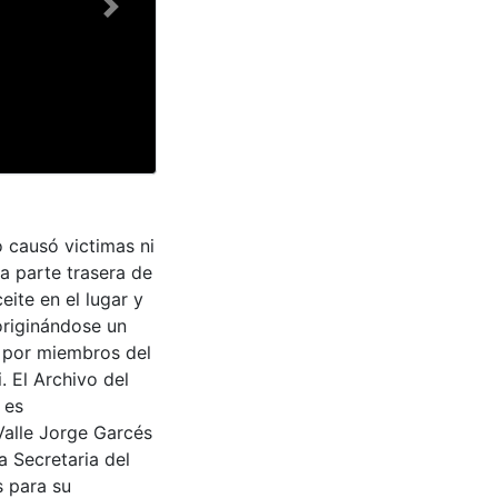
Next
 causó victimas ni
a parte trasera de
eite en el lugar y
originándose un
 por miembros del
 El Archivo del
 es
Valle Jorge Garcés
a Secretaria del
s para su