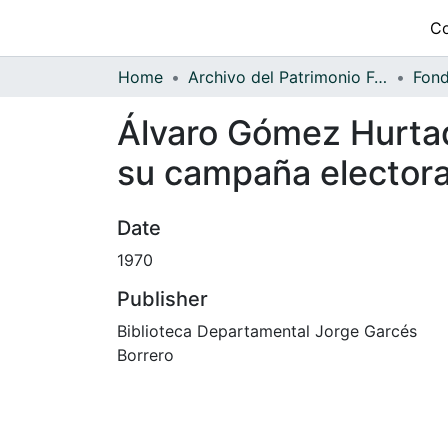
Co
Home
Archivo del Patrimonio Fotográfico y Fílmico del Valle del Cauca
Álvaro Gómez Hurtad
su campaña electoral
Date
1970
Publisher
Biblioteca Departamental Jorge Garcés
Borrero