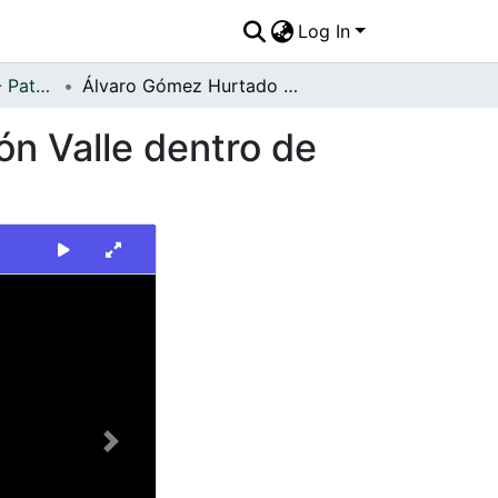
Log In
FFDO - Personajes - Patrimonial
Álvaro Gómez Hurtado en el municipio de La Unión Valle dentro de su campaña electoral por la presidencia en 1974
ón Valle dentro de
Next