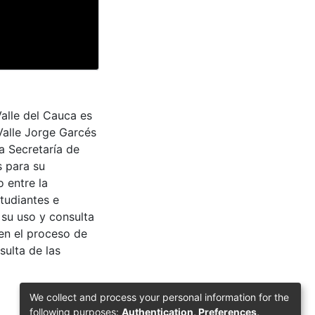
Valle del Cauca es
Valle Jorge Garcés
a Secretaría de
s para su
 entre la
tudiantes e
 su uso y consulta
en el proceso de
sulta de las
We collect and process your personal information for the
following purposes:
Authentication, Preferences,