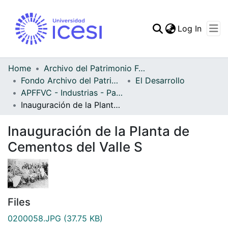
(curren
Log In
Communities & Collec
All of DSpace
Home
Archivo del Patrimonio Fotográfico y Fílmico del Valle del Cauca
Fondo Archivo del Patrimonio Fotográfico y Fílmico del Valle del Cauca
El Desarrollo
Statistics
APFFVC - Industrias - Patrimonial
Inauguración de la Planta de Cementos del Valle S
Inauguración de la Planta de
Cementos del Valle S
Files
0200058.JPG
(37.75 KB)