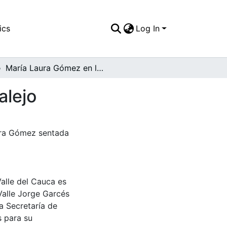
ics
Log In
María Laura Gómez en la plaza de toros Cañaveralejo
alejo
aura Gómez sentada
Valle del Cauca es
Valle Jorge Garcés
a Secretaría de
s para su