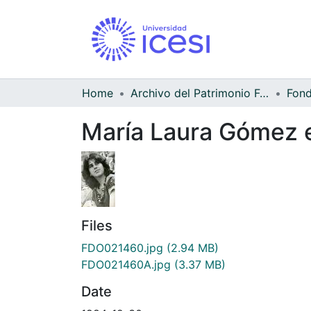
Home
Archivo del Patrimonio Fotográfico y Fílmico del Valle del Cauca
María Laura Gómez e
Files
FDO021460.jpg
(2.94 MB)
FDO021460A.jpg
(3.37 MB)
Date