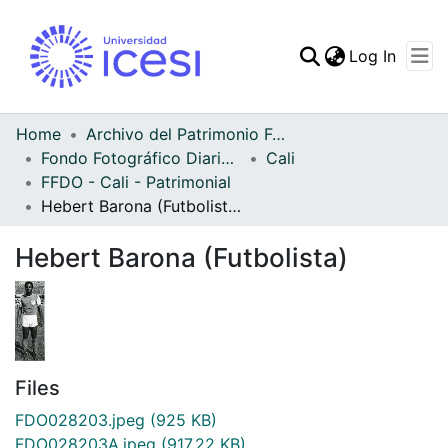
(curren
Log In
Communities & Collec
All of DSpace
Home
Archivo del Patrimonio Fotográfico y Fílmico del Valle del Cauca
Fondo Fotográfico Diario Occidente
Cali
Statistics
FFDO - Cali - Patrimonial
Hebert Barona (Futbolista)
Hebert Barona (Futbolista)
Files
FDO028203.jpeg
(925 KB)
FDO028203A.jpeg
(917.22 KB)