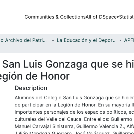
Communities & Collections
All of DSpace
Statist
Fondo Archivo del Patrimonio Fotográfico y Fílmico del Valle del Cauca
La Educación y el Deporte
 San Luis Gonzaga que se h
Legión de Honor
Description
Alumnos del Colegio San Luis Gonzaga que se hici
de participar en la Legión de Honor. En su mayoría l
importantes personajes de los espacios políticos, 
culturales del Valle del Cauca. Entre ellos: Guillermo
Manuel Carvajal Sinisterra, Guillermo Valencia Z., Al
Julián Mendoza Guerrero, José Velásquez, Guillermo