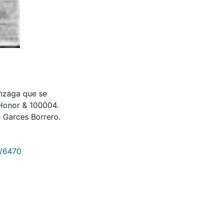
onzaga que se
 Honor & 100004.
 Garces Borrero.
9/6470