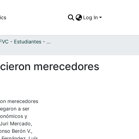
ics
Log In
APFFVC - Estudiantes - Patrimonial
icieron merecedores
eron merecedores
legaron a ser
económicos y
 Juri Mercado,
fonso Berón V.,
 Fernández, Luís