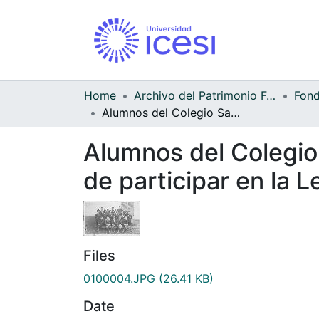
Home
Archivo del Patrimonio Fotográfico y Fílmico del Valle del Cauca
Alumnos del Colegio San Luis Gonzaga que se hicieron merecedores de participar en la Legión de Honor
Alumnos del Colegio
de participar en la 
Files
0100004.JPG
(26.41 KB)
Date