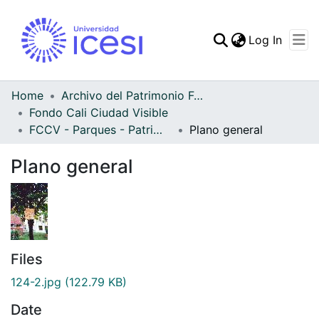
(curren
Log In
Communities & Collec
All of DSpace
Home
Archivo del Patrimonio Fotográfico y Fílmico del Valle del Cauca
Fondo Cali Ciudad Visible
Statistics
FCCV - Parques - Patrimonial
Plano general
Plano general
Files
124-2.jpg
(122.79 KB)
Date