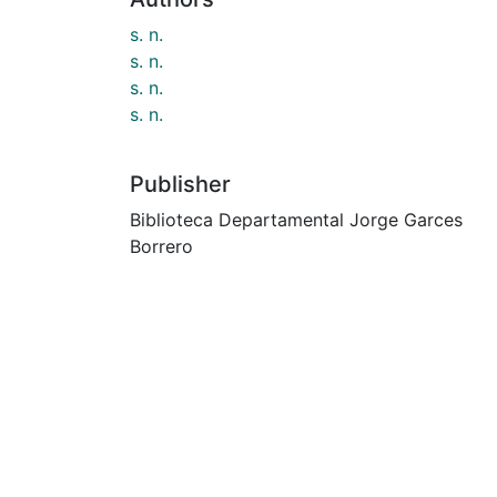
s. n.
s. n.
s. n.
s. n.
Publisher
Biblioteca Departamental Jorge Garces
Borrero