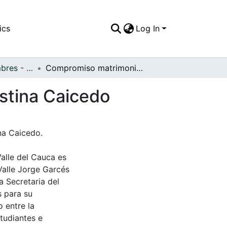
ics
Log In
APFFVC - Costumbres - Patrimonial
Compromiso matrimonial de Nazario Claros y Cristina Caicedo
stina Caicedo
na Caicedo.
Valle del Cauca es
Valle Jorge Garcés
a Secretaria del
s para su
 entre la
tudiantes e