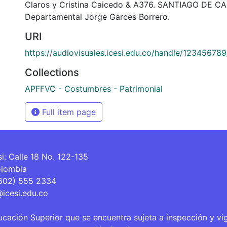
Claros y Cristina Caicedo & A376. SANTIAGO DE CAL
Departamental Jorge Garces Borrero.
URI
https://audiovisuales.icesi.edu.co/handle/12345678
Collections
APFFVC - Costumbres - Patrimonial
Full item page
si: Calle 18 No. 122-135
olombia
(602) 555 2334
@icesi.edu.co
ucación Superior que se encuentra sujeta a inspección y vi