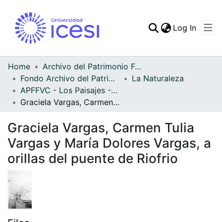
(curren
Log In
Communities & Collec
All of DSpace
Home
Archivo del Patrimonio Fotográfico y Fílmico del Valle del Cauca
Fondo Archivo del Patrimonio Fotográfico y Fílmico del Valle del Cauca
La Naturaleza
Statistics
APFFVC - Los Paisajes - Patrimonial
Graciela Vargas, Carmen Tulia Vargas y María Dolores Vargas, a orillas del puente de Riofrio
Graciela Vargas, Carmen Tulia
Vargas y María Dolores Vargas, a
orillas del puente de Riofrio