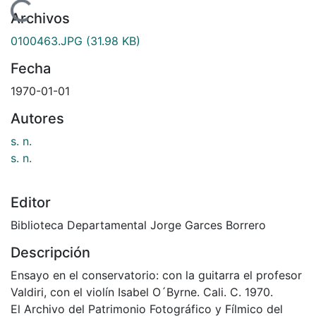
gando...
Archivos
0100463.JPG
(31.98 KB)
Fecha
1970-01-01
Autores
s. n.
s. n.
Editor
Biblioteca Departamental Jorge Garces Borrero
Descripción
Ensayo en el conservatorio: con la guitarra el profesor
Valdiri, con el violín Isabel O´Byrne. Cali. C. 1970.
El Archivo del Patrimonio Fotográfico y Fílmico del