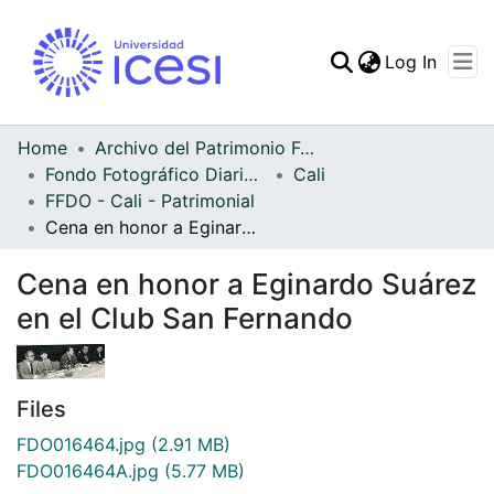
(curren
Log In
Communities & Collec
All of DSpace
Home
Archivo del Patrimonio Fotográfico y Fílmico del Valle del Cauca
Fondo Fotográfico Diario Occidente
Cali
Statistics
FFDO - Cali - Patrimonial
Cena en honor a Eginardo Suárez en el Club San Fernando
Cena en honor a Eginardo Suárez
en el Club San Fernando
Files
FDO016464.jpg
(2.91 MB)
FDO016464A.jpg
(5.77 MB)