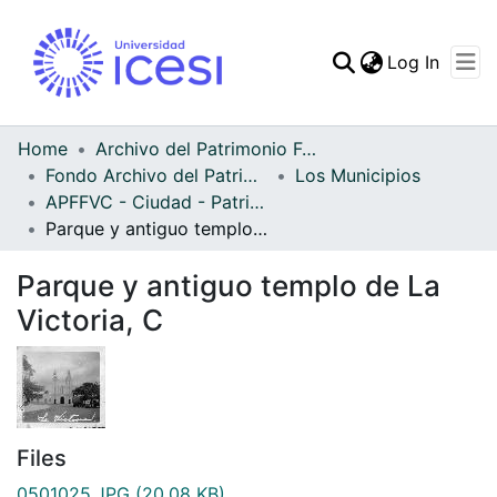
(curren
Log In
Communities & Collec
All of DSpace
Home
Archivo del Patrimonio Fotográfico y Fílmico del Valle del Cauca
Fondo Archivo del Patrimonio Fotográfico y Fílmico del Valle del Cauca
Los Municipios
Statistics
APFFVC - Ciudad - Patrimonial
Parque y antiguo templo de La Victoria, C
Parque y antiguo templo de La
Victoria, C
Files
0501025.JPG
(20.08 KB)