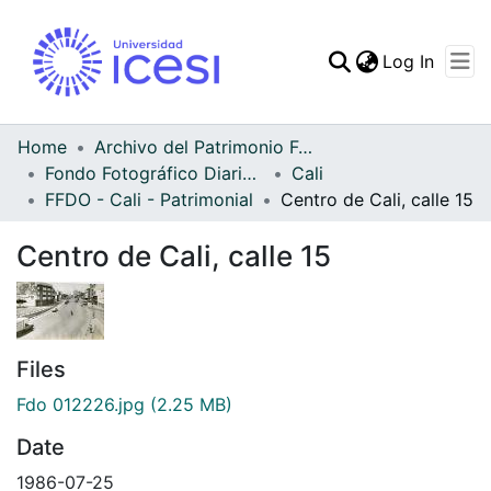
(curren
Log In
Communities & Collec
All of DSpace
Home
Archivo del Patrimonio Fotográfico y Fílmico del Valle del Cauca
Fondo Fotográfico Diario Occidente
Cali
Statistics
FFDO - Cali - Patrimonial
Centro de Cali, calle 15
Centro de Cali, calle 15
Files
Fdo 012226.jpg
(2.25 MB)
Date
1986-07-25