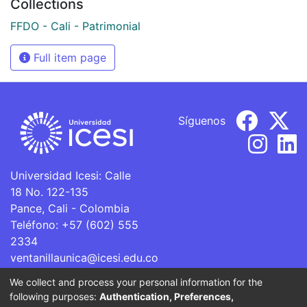
Collections
FFDO - Cali - Patrimonial
Full item page
Síguenos
Universidad Icesi: Calle
18 No. 122-135
Pance, Cali - Colombia
Teléfono: +57 (602) 555
2334
ventanillaunica@icesi.edu.co
We collect and process your personal information for the
La Universidad Icesi es una Institución de Educación
following purposes:
Authentication, Preferences,