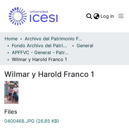
(curren
Log In
Communities & Collec
All of DSpace
Home
Archivo del Patrimonio Fotográfico y Fílmico del Valle del Cauca
Fondo Archivo del Patrimonio Fotográfico y Fílmico del Valle del Cauca
General
Statistics
APFFVC - General - Patrimonial
Wilmar y Harold Franco 1
Wilmar y Harold Franco 1
Files
0400468.JPG
(26.85 KB)