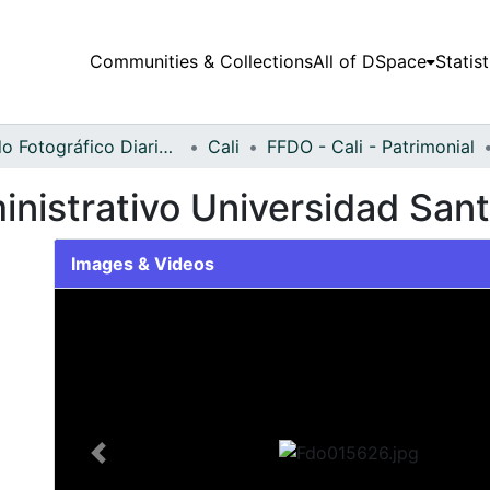
Communities & Collections
All of DSpace
Statist
Fondo Fotográfico Diario Occidente
Cali
FFDO - Cali - Patrimonial
ministrativo Universidad Sant
Images & Videos
Slide 1 of 2
Previous