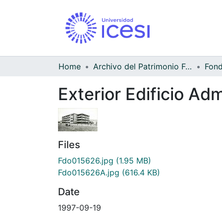
Home
Archivo del Patrimonio Fotográfico y Fílmico del Valle del Cauca
Exterior Edificio Ad
Files
Fdo015626.jpg
(1.95 MB)
Fdo015626A.jpg
(616.4 KB)
Date
1997-09-19