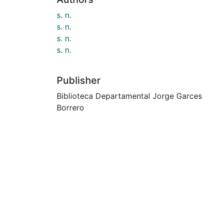
s. n.
s. n.
s. n.
s. n.
Publisher
Biblioteca Departamental Jorge Garces
Borrero