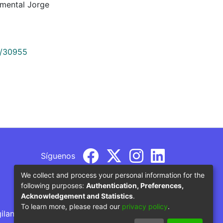
amental Jorge
9/30955
Síguenos
We collect and process your personal information for the
following purposes:
Authentication, Preferences,
Acknowledgement and Statistics
.
To learn more, please read our
privacy policy
.
gilancia por parte del Ministerio de Educación