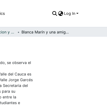
ics
Log In
APFFVC - Recreacion y Paseo - Patrimonial
Blanca Marín y una amiga a orillas del río Cali
ndo, se observa el
Valle del Cauca es
Valle Jorge Garcés
a Secretaria del
s para su
 entre la
tudiantes e