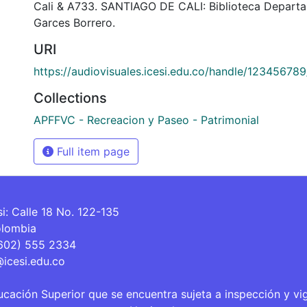
Cali & A733. SANTIAGO DE CALI: Biblioteca Depart
Garces Borrero.
URI
https://audiovisuales.icesi.edu.co/handle/12345678
Collections
APFFVC - Recreacion y Paseo - Patrimonial
Full item page
si: Calle 18 No. 122-135
olombia
(602) 555 2334
@icesi.edu.co
ucación Superior que se encuentra sujeta a inspección y vi