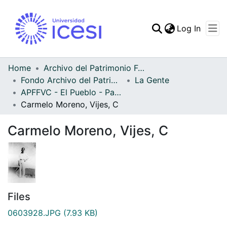
(curren
Log In
Communities & Collec
All of DSpace
Home
Archivo del Patrimonio Fotográfico y Fílmico del Valle del Cauca
Fondo Archivo del Patrimonio Fotográfico y Fílmico del Valle del Cauca
La Gente
Statistics
APFFVC - El Pueblo - Patrimonial
Carmelo Moreno, Vijes, C
Carmelo Moreno, Vijes, C
Files
0603928.JPG
(7.93 KB)