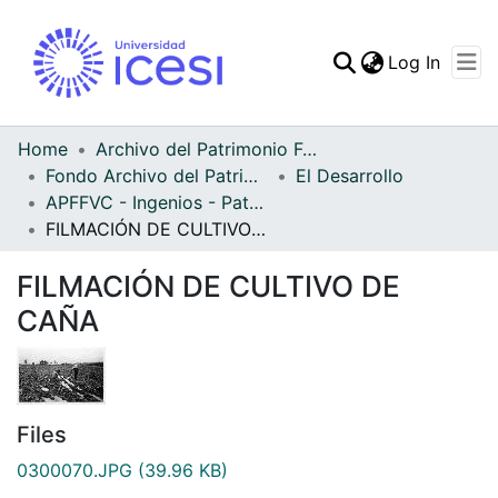
(curren
Log In
Communities & Collec
All of DSpace
Home
Archivo del Patrimonio Fotográfico y Fílmico del Valle del Cauca
Fondo Archivo del Patrimonio Fotográfico y Fílmico del Valle del Cauca
El Desarrollo
Statistics
APFFVC - Ingenios - Patrimonial
FILMACIÓN DE CULTIVO DE CAÑA
FILMACIÓN DE CULTIVO DE
CAÑA
Files
0300070.JPG
(39.96 KB)