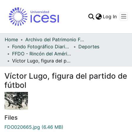
(curren
Log In
Communities & Collec
All of DSpace
Home
Archivo del Patrimonio Fotográfico y Fílmico del Valle del Cauca
Fondo Fotográfico Diario Occidente
Deportes
Statistics
FFDO - Rincón del América - Patrimonial
Víctor Lugo, figura del partido de fútbol
Víctor Lugo, figura del partido de
fútbol
Files
FDO020665.jpg
(6.46 MB)