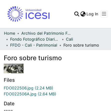
(curren
Log In
Communities & Collec
All of DSpace
Home
Archivo del Patrimonio Fotográfico y Fílmico del Valle del Cauca
Fondo Fotográfico Diario Occidente
Cali
Statistics
FFDO - Cali - Patrimonial
Foro sobre turismo
Foro sobre turismo
Files
FDO022506.jpg
(2.24 MB)
FDO022506A.jpg
(2.64 MB)
Date