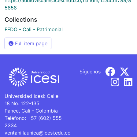
https://audiovisuales.icesi.edu.co/handle/123456789/8
5858
Collections
FFDO - Cali - Patrimonial
Full item page
Síguenos
Universidad Icesi: Calle
18 No. 122-135
Pance, Cali - Colombia
Teléfono: +57 (602) 555
2334
ventanillaunica@icesi.edu.co