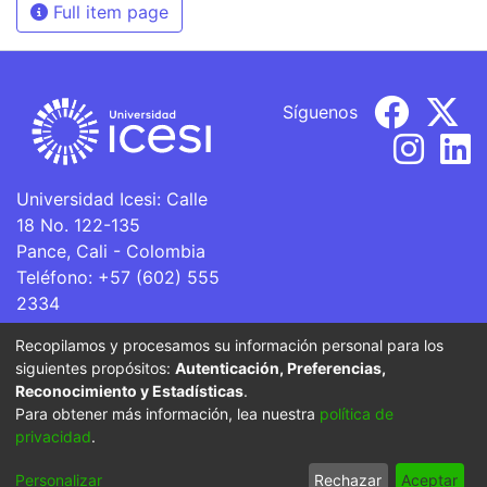
Full item page
Síguenos
Universidad Icesi: Calle
18 No. 122-135
Pance, Cali - Colombia
Teléfono: +57 (602) 555
2334
ventanillaunica@icesi.edu.co
Recopilamos y procesamos su información personal para los
siguientes propósitos:
Autenticación, Preferencias,
La Universidad Icesi es una Institución de Educación
Reconocimiento y Estadísticas
.
Superior que se encuentra sujeta a inspección y vigilancia
Para obtener más información, lea nuestra
política de
por parte del Ministerio de Educación Nacional.
privacidad
.
Cookie
Privacy
End User
Send
Personalizar
Rechazar
Aceptar