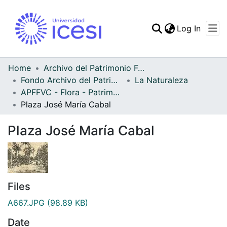
(curren
Log In
Communities & Collec
All of DSpace
Home
Archivo del Patrimonio Fotográfico y Fílmico del Valle del Cauca
Fondo Archivo del Patrimonio Fotográfico y Fílmico del Valle del Cauca
La Naturaleza
Statistics
APFFVC - Flora - Patrimonial
Plaza José María Cabal
Plaza José María Cabal
Files
A667.JPG
(98.89 KB)
Date