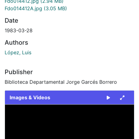
Fdo014412.jpg
(2.94 MB)
Fdo014412A.jpg
(3.05 MB)
Date
1983-03-28
Authors
López, Luis
Publisher
Biblioteca Departamental Jorge Garcés Borrero
Images & Videos
Slide 1 of 2