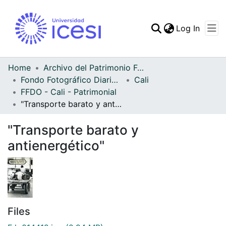
(curren
Log In
Communities & Collec
All of DSpace
Home
Archivo del Patrimonio Fotográfico y Fílmico del Valle del Cauca
Fondo Fotográfico Diario Occidente
Cali
Statistics
FFDO - Cali - Patrimonial
"Transporte barato y antienergético"
"Transporte barato y
antienergético"
Files