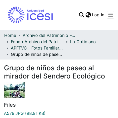
(curren
Log In
Communities & Collec
All of DSpace
Home
Archivo del Patrimonio Fotográfico y Fílmico del Valle del Cauca
Fondo Archivo del Patrimonio Fotográfico y Fílmico del Valle del Cauca
Lo Cotidiano
Statistics
APFFVC - Fotos Familiares - Patrimonial
Grupo de niños de paseo al mirador del Sendero Ecológico
Grupo de niños de paseo al
mirador del Sendero Ecológico
Files
A579.JPG
(98.91 KB)