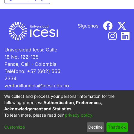
Síguenos
Universidad Icesi: Calle
18 No. 122-135
Pance, Cali - Colombia
Teléfono: +57 (602) 555
2334
ventanillaunica@icesi.edu.co
We collect and process your personal information for the
La Universidad Icesi es una Institución de Educación
following purposes:
Authentication, Preferences,
Superior que se encuentra sujeta a inspección y vigilancia
Acknowledgement and Statistics
.
por parte del Ministerio de Educación Nacional.
To learn more, please read our
privacy policy
.
Cookie
Privacy
End User
Send
Customize
Decline
That's ok
settings
policy
Agreement
Feedback