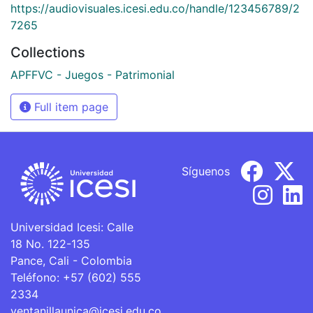
https://audiovisuales.icesi.edu.co/handle/123456789/2
7265
Collections
APFFVC - Juegos - Patrimonial
Full item page
Síguenos
Universidad Icesi: Calle
18 No. 122-135
Pance, Cali - Colombia
Teléfono: +57 (602) 555
2334
ventanillaunica@icesi.edu.co