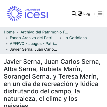
(curren
Log In
Communities & Collec
All of DSpace
Home
Archivo del Patrimonio Fotográfico y Fílmico del Valle del Cauca
Fondo Archivo del Patrimonio Fotográfico y Fílmico del Valle del Cauca
Lo Cotidiano
Statistics
APFFVC - Juegos - Patrimonial
Javier Serna, Juan Carlos Serna, Alba Serna, Rubiela Marín, Sorangel Serna, y Teresa Marín, en un día de recreación y lúdica disfrutando del campo, la naturaleza, el clima y los paisajes
Javier Serna, Juan Carlos Serna,
Alba Serna, Rubiela Marín,
Sorangel Serna, y Teresa Marín,
en un día de recreación y lúdica
disfrutando del campo, la
naturaleza, el clima y los
paisajes