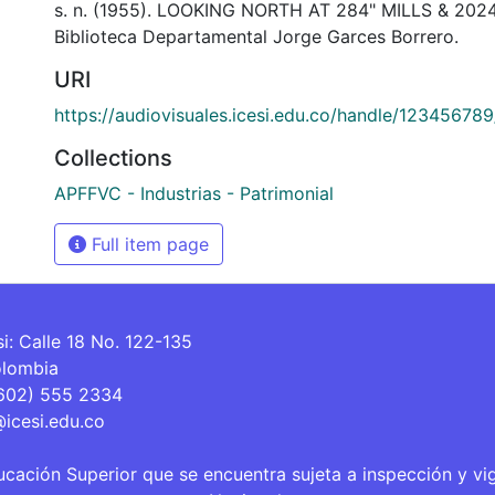
s. n. (1955). LOOKING NORTH AT 284" MILLS & 20
Biblioteca Departamental Jorge Garces Borrero.
URI
https://audiovisuales.icesi.edu.co/handle/123456789
Collections
APFFVC - Industrias - Patrimonial
Full item page
si: Calle 18 No. 122-135
olombia
(602) 555 2334
@icesi.edu.co
ucación Superior que se encuentra sujeta a inspección y vi