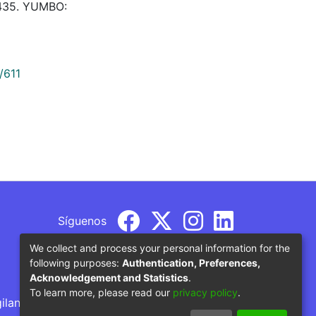
2435. YUMBO:
/611
Síguenos
We collect and process your personal information for the
following purposes:
Authentication, Preferences,
Acknowledgement and Statistics
.
To learn more, please read our
privacy policy
.
gilancia por parte del Ministerio de Educación