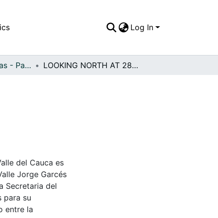
ics
Log In
APFFVC - Industrias - Patrimonial
LOOKING NORTH AT 284" MILLS
Valle del Cauca es
Valle Jorge Garcés
a Secretaria del
s para su
 entre la