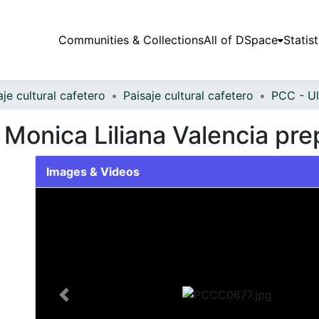
Communities & Collections
All of DSpace
Statist
aje cultural cafetero
Paisaje cultural cafetero
PCC - Ul
 Monica Liliana Valencia prep
Images & Videos
Slide 1 of 1
Previous