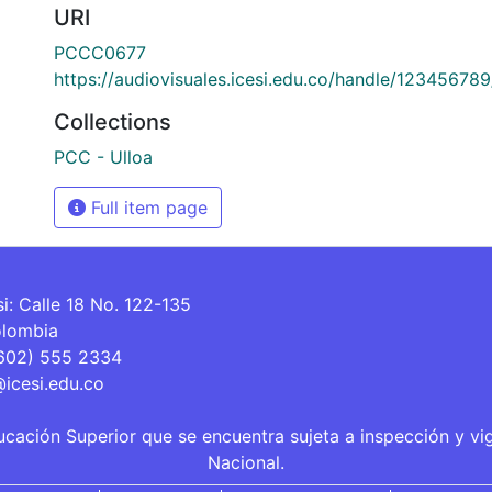
URI
PCCC0677
https://audiovisuales.icesi.edu.co/handle/12345678
Collections
PCC - Ulloa
Full item page
si: Calle 18 No. 122-135
olombia
(602) 555 2334
@icesi.edu.co
ucación Superior que se encuentra sujeta a inspección y vi
Nacional.