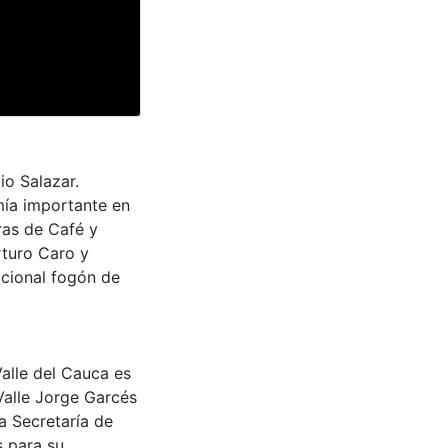
io Salazar.
mía importante en
oras de Café y
rturo Caro y
icional fogón de
Valle del Cauca es
Valle Jorge Garcés
a Secretaría de
s para su