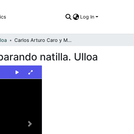
ics
Log In
loa
Carlos Arturo Caro y Monica Liliana Valencia preparando natilla. Ulloa
arando natilla. Ulloa
Next