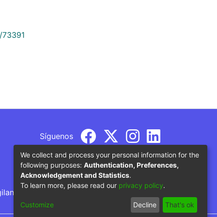
9/73391
Síguenos
We collect and process your personal information for the
following purposes:
Authentication, Preferences,
Acknowledgement and Statistics
.
To learn more, please read our
privacy policy
.
gilancia por parte del Ministerio de Educación
Customize
Decline
That's ok