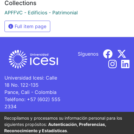
Collections
APFFVC - Edificios - Patrimonial
Full item page
Síguenos
Universidad Icesi: Calle
18 No. 122-135
Pance, Cali - Colombia
Teléfono: +57 (602) 555
2334
ventanillaunica@icesi.edu.co
Recopilamos y procesamos su información personal para los
siguientes propósitos:
Autenticación, Preferencias,
La Universidad Icesi es una Institución de Educación
Reconocimiento y Estadísticas
.