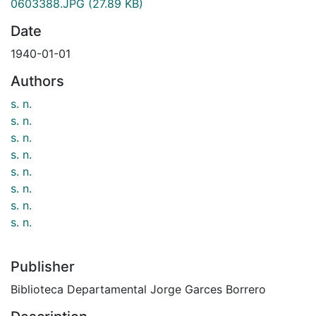
0603388.JPG
(27.89 KB)
Date
1940-01-01
Authors
s. n.
s. n.
s. n.
s. n.
s. n.
s. n.
s. n.
s. n.
Publisher
Biblioteca Departamental Jorge Garces Borrero