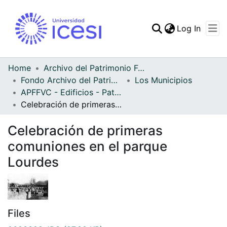
(curren
Log In
Communities & Collec
All of DSpace
Home
Archivo del Patrimonio Fotográfico y Fílmico del Valle del Cauca
Fondo Archivo del Patrimonio Fotográfico y Fílmico del Valle del Cauca
Los Municipios
Statistics
APFFVC - Edificios - Patrimonial
Celebración de primeras comuniones en el parque Lourdes
Celebración de primeras
comuniones en el parque
Lourdes
Files