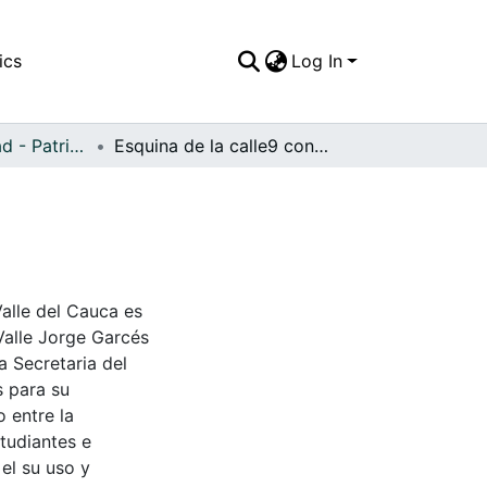
ics
Log In
APFFVC - Ciudad - Patrimonial
Esquina de la calle9 con carrera 8
Valle del Cauca es
Valle Jorge Garcés
a Secretaria del
s para su
 entre la
tudiantes e
 el su uso y