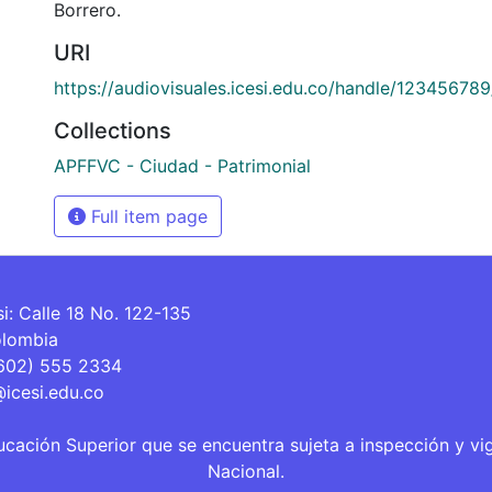
Borrero.
URI
https://audiovisuales.icesi.edu.co/handle/12345678
Collections
APFFVC - Ciudad - Patrimonial
Full item page
si: Calle 18 No. 122-135
olombia
(602) 555 2334
@icesi.edu.co
ucación Superior que se encuentra sujeta a inspección y vi
Nacional.