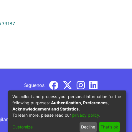
9/39187
Síguenos
We collect and process your personal information for the
following purposes:
Authentication, Preferences,
Acknowledgement and Statistics
.
To learn more, please read our
privacy policy
.
gilancia por parte del Ministerio de Educación
Customize
Decline
That's ok