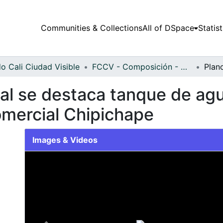
Communities & Collections
All of DSpace
Statist
o Cali Ciudad Visible
FCCV - Composición - Patrimonial
al se destaca tanque de agu
comercial Chipichape
Images & Videos
Slide 1 of 1