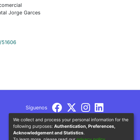
 comercial
ntal Jorge Garces
9/51606
Síguenos
We collect and process your personal information for the
following purposes:
Authentication, Preferences,
Acknowledgement and Statistics
.
To learn more, please read our
privacy policy
.