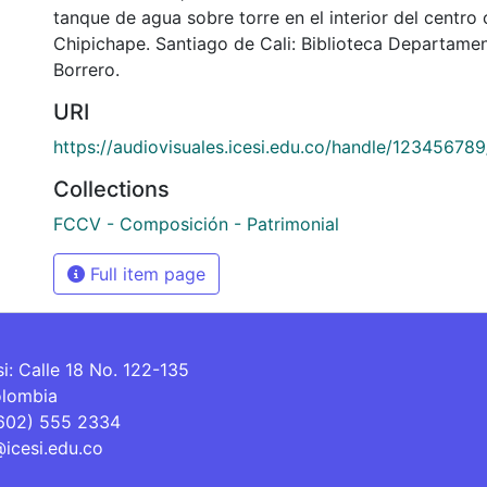
tanque de agua sobre torre en el interior del centro
Chipichape. Santiago de Cali: Biblioteca Departame
Borrero.
URI
https://audiovisuales.icesi.edu.co/handle/12345678
Collections
FCCV - Composición - Patrimonial
Full item page
si: Calle 18 No. 122-135
olombia
(602) 555 2334
@icesi.edu.co