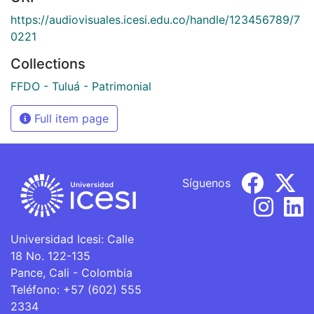
https://audiovisuales.icesi.edu.co/handle/123456789/7
0221
Collections
FFDO - Tuluá - Patrimonial
Full item page
Síguenos
Universidad Icesi: Calle
18 No. 122-135
Pance, Cali - Colombia
Teléfono: +57 (602) 555
2334