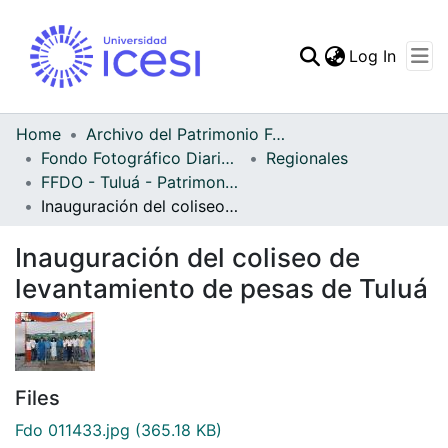
(curren
Log In
Communities & Collec
All of DSpace
Home
Archivo del Patrimonio Fotográfico y Fílmico del Valle del Cauca
Fondo Fotográfico Diario Occidente
Regionales
Statistics
FFDO - Tuluá - Patrimonial
Inauguración del coliseo de levantamiento de pesas de Tuluá
Inauguración del coliseo de
levantamiento de pesas de Tuluá
Files
Fdo 011433.jpg
(365.18 KB)